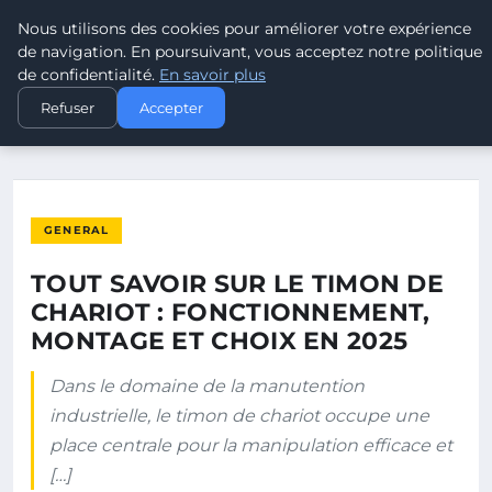
Nous utilisons des cookies pour améliorer votre expérience
LEAD REVOLUTION
de navigation. En poursuivant, vous acceptez notre politique
de confidentialité.
En savoir plus
ACCUEIL
GENERAL
Refuser
Accepter
TOUT SAVOIR SUR LE TIMON DE CHARIOT : FONCTIONNEMENT…
GENERAL
TOUT SAVOIR SUR LE TIMON DE
CHARIOT : FONCTIONNEMENT,
MONTAGE ET CHOIX EN 2025
Dans le domaine de la manutention
industrielle, le timon de chariot occupe une
place centrale pour la manipulation efficace et
[…]