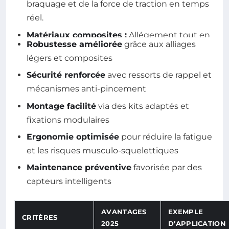
braquage et de la force de traction en temps
réel.
Matériaux composites :
Allégement tout en
Robustesse améliorée
grâce aux alliages
augmentant la résistance mécanique.
légers et composites
Connexion IoT :
Suivi à distance de l’état du
Sécurité renforcée
avec ressorts de rappel et
timon et alertes prédictives d’entretien.
mécanismes anti-pincement
Systèmes anti-chocs :
Amortisseurs intégrés
Montage facilité
via des kits adaptés et
améliorant le confort et la sécurité.
fixations modulaires
État en temps réel depuis la base de données
Ergonomie optimisée
pour réduire la fatigue
publique :
et les risques musculo-squelettiques
Maintenance préventive
favorisée par des
Charger dernières innovations
capteurs intelligents
AVANTAGES
EXEMPLE
CRITÈRES
2025
D’APPLICATION