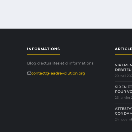
INFORMATIONS
ARTICL
Blog d'actualités et d'informations
VIREMEN
DÉBITEU
contact@leadrevolution.org
20 avril 20
SIREN ET
POUR V
26 janvier
ATTESTA
CONDAM
24 novemb