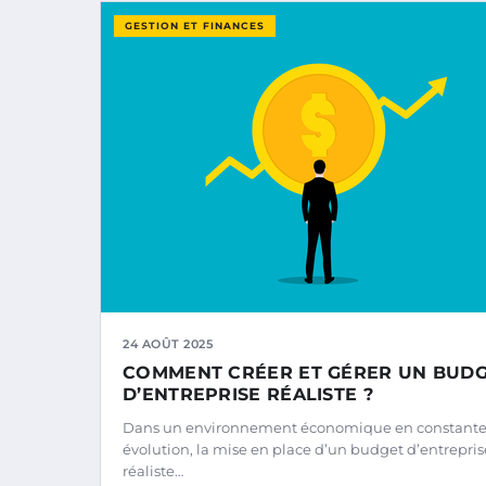
GESTION ET FINANCES
24 AOÛT 2025
COMMENT CRÉER ET GÉRER UN BUD
D’ENTREPRISE RÉALISTE ?
Dans un environnement économique en constant
évolution, la mise en place d’un budget d’entrepris
réaliste…