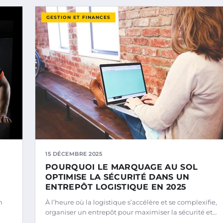
GESTION ET FINANCES
15 DÉCEMBRE 2025
E
POURQUOI LE MARQUAGE AU SOL
OPTIMISE LA SÉCURITÉ DANS UN
ENTREPÔT LOGISTIQUE EN 2025
n
À l’heure où la logistique s’accélère et se complexifie,
organiser un entrepôt pour maximiser la sécurité et…