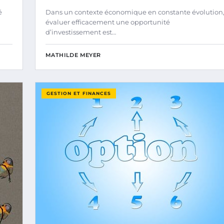
é
Dans un contexte économique en constante évolution
évaluer efficacement une opportunité
d’investissement est…
MATHILDE MEYER
GESTION ET FINANCES