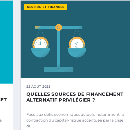
GESTION ET FINANCES
22 AOÛT 2025
QUELLES SOURCES DE FINANCEMENT
GET
ALTERNATIF PRIVILÉGIER ?
e
Face aux défis économiques actuels, notamment la
e
contraction du capital-risque accentuée par la crise
du…