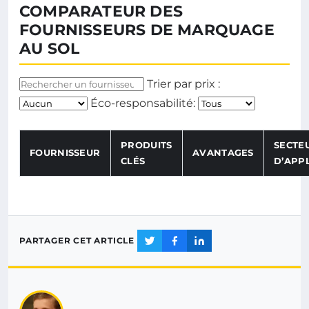
COMPARATEUR DES
FOURNISSEURS DE MARQUAGE
AU SOL
Trier par prix :
Éco-responsabilité:
PRODUITS
SECTE
FOURNISSEUR
AVANTAGES
CLÉS
D’APP
Tableau comparateur des fournisseurs de marquage au so
PARTAGER CET ARTICLE