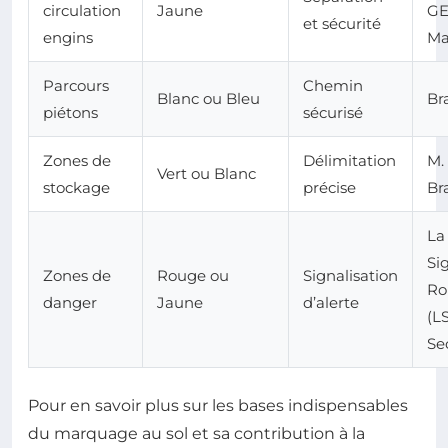
circulation
Jaune
G
et sécurité
engins
Ma
Parcours
Chemin
Blanc ou Bleu
Br
piétons
sécurisé
Zones de
Délimitation
M.
Vert ou Blanc
stockage
précise
Br
La
Si
Zones de
Rouge ou
Signalisation
Ro
danger
Jaune
d’alerte
(LS
Se
Pour en savoir plus sur les bases indispensables
du marquage au sol et sa contribution à la