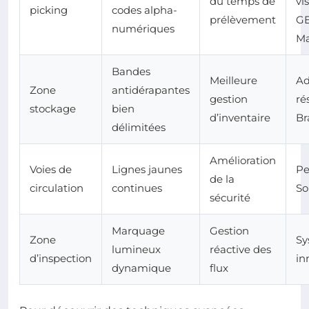
du temps de
vis
picking
codes alpha-
prélèvement
G
numériques
Ma
Bandes
Meilleure
Ad
Zone
antidérapantes
gestion
ré
stockage
bien
d’inventaire
Br
délimitées
Amélioration
Voies de
Lignes jaunes
Pe
de la
circulation
continues
So
sécurité
Marquage
Gestion
Zone
Sy
lumineux
réactive des
d’inspection
in
dynamique
flux