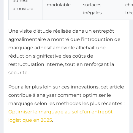
adhésif
modulable
surfaces
ch
amovible
inégales
fré
Une visite d’étude réalisée dans un entrepôt
agroalimentaire a montré que l’introduction de
marquage adhésif amovible affichait une
réduction significative des coûts de
restructuration interne, tout en renforçant la
sécurité.
Pour aller plus loin sur ces innovations, cet article
contribue à analyser comment optimiser le
marquage selon les méthodes les plus récentes :
Optimiser le marquage au sol d’un entrepôt
logistique en 2025
.