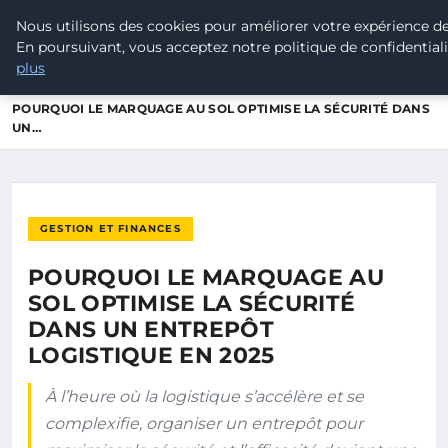
Nous utilisons des cookies pour améliorer votre expérience de
LEAD REVOLUTION
En poursuivant, vous acceptez notre politique de confidential
plus
ACCUEIL
GESTION ET FINANCES
POURQUOI LE MARQUAGE AU SOL OPTIMISE LA SÉCURITÉ DANS
UN…
GESTION ET FINANCES
POURQUOI LE MARQUAGE AU
SOL OPTIMISE LA SÉCURITÉ
DANS UN ENTREPÔT
LOGISTIQUE EN 2025
À l’heure où la logistique s’accélère et se
complexifie, organiser un entrepôt pour