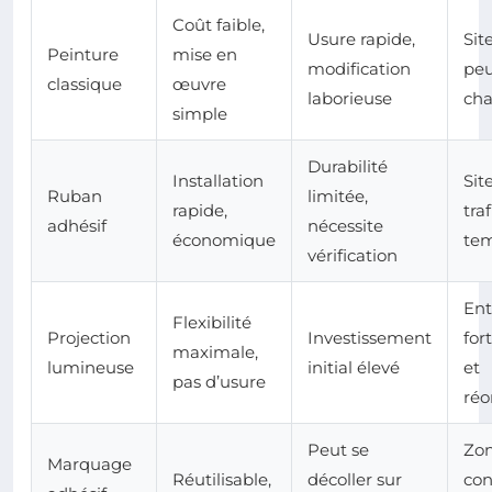
Coût faible,
Usure rapide,
Sit
Peinture
mise en
modification
peu
classique
œuvre
laborieuse
ch
simple
Durabilité
Installation
Sit
Ruban
limitée,
rapide,
traf
adhésif
nécessite
économique
tem
vérification
Ent
Flexibilité
Projection
Investissement
for
maximale,
lumineuse
initial élevé
et
pas d’usure
réo
Peut se
Zon
Marquage
Réutilisable,
décoller sur
con