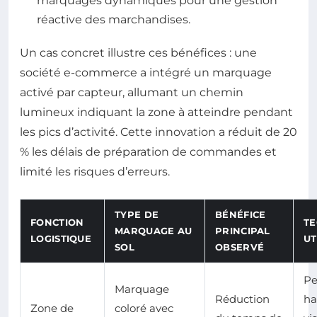
marquages dynamiques pour une gestion
réactive des marchandises.
Un cas concret illustre ces bénéfices : une
société e-commerce a intégré un marquage
activé par capteur, allumant un chemin
lumineux indiquant la zone à atteindre pendant
les pics d’activité. Cette innovation a réduit de 20
% les délais de préparation de commandes et
limité les risques d’erreurs.
TYPE DE
BÉNÉFICE
FONCTION
TE
MARQUAGE AU
PRINCIPAL
LOGISTIQUE
UT
SOL
OBSERVÉ
Pe
Marquage
Réduction
ha
Zone de
coloré avec