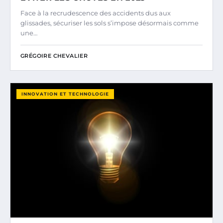
Face à la recrudescence des accidents dus aux
glissades, sécuriser les sols s’impose désormais comme
une…
GRÉGOIRE CHEVALIER
INNOVATION ET TECHNOLOGIE