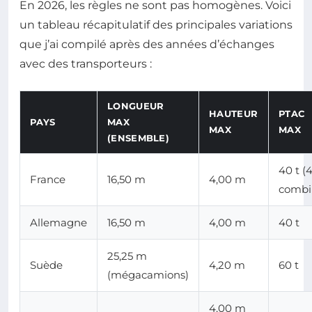
En 2026, les règles ne sont pas homogènes. Voici
un tableau récapitulatif des principales variations
que j’ai compilé après des années d’échanges
avec des transporteurs :
LONGUEUR
HAUTEUR
PTAC
PAYS
MAX
MAX
MAX
(ENSEMBLE)
40 t (
France
16,50 m
4,00 m
combi
Allemagne
16,50 m
4,00 m
40 t
25,25 m
Suède
4,20 m
60 t
(mégacamions)
4,00 m