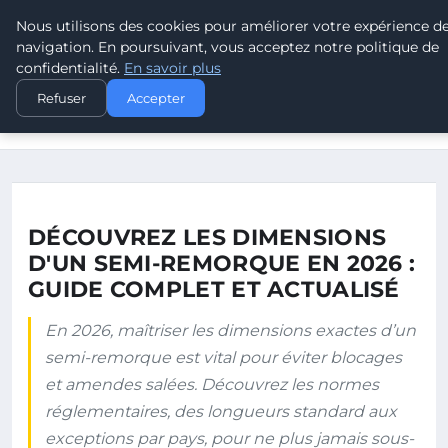
Nous utilisons des cookies pour améliorer votre expérience d
LEAD REVOLUTION
navigation. En poursuivant, vous acceptez notre politique de
confidentialité.
En savoir plus
ACCUEIL
Refuser
Accepter
DÉCOUVREZ LES DIMENSIONS D'UN SEMI-REMORQUE EN 2026 :
GUIDE…
DÉCOUVREZ LES DIMENSIONS
D'UN SEMI-REMORQUE EN 2026 :
GUIDE COMPLET ET ACTUALISÉ
En 2026, maîtriser les dimensions exactes d’un
semi-remorque est vital pour éviter blocages
et amendes salées. Découvrez les normes
réglementaires, des longueurs standard aux
exceptions par pays, pour ne plus jamais sous-