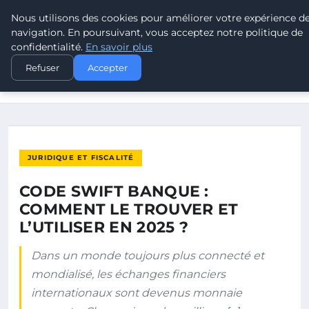
Nous utilisons des cookies pour améliorer votre expérience d
LEAD REVOLUTION
navigation. En poursuivant, vous acceptez notre politique de
confidentialité.
En savoir plus
ACCUEIL
JURIDIQUE ET FISCALITÉ
Refuser
Accepter
CODE SWIFT BANQUE : COMMENT LE TROUVER ET L’UTILISER
EN…
JURIDIQUE ET FISCALITÉ
CODE SWIFT BANQUE :
COMMENT LE TROUVER ET
L’UTILISER EN 2025 ?
Dans un monde toujours plus connecté et
mondialisé, les échanges financiers
internationaux sont devenus monnaie