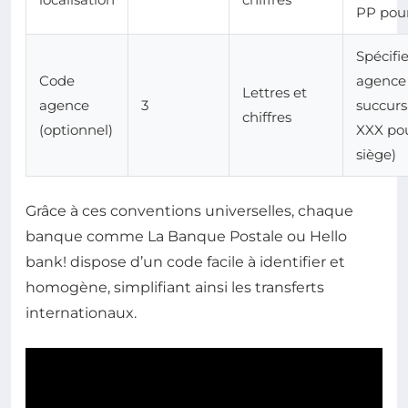
PP pour
Spécifi
Code
agence
Lettres et
agence
3
succurs
chiffres
(optionnel)
XXX po
siège)
Grâce à ces conventions universelles, chaque
banque comme La Banque Postale ou Hello
bank! dispose d’un code facile à identifier et
homogène, simplifiant ainsi les transferts
internationaux.