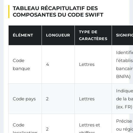
TABLEAU RÉCAPITULATIF DES
COMPOSANTES DU CODE SWIFT
TYPE DE
ÉLÉMENT
LONGUEUR
SIGNIF
CARACTÈRES
Identifi
Code
l’établ
4
Lettres
banque
bancair
BNPA)
Indique
Code pays
2
Lettres
de la 
(ex. FR)
Précise 
Code
Lettres et
2
ou régi
localisation
chiffres