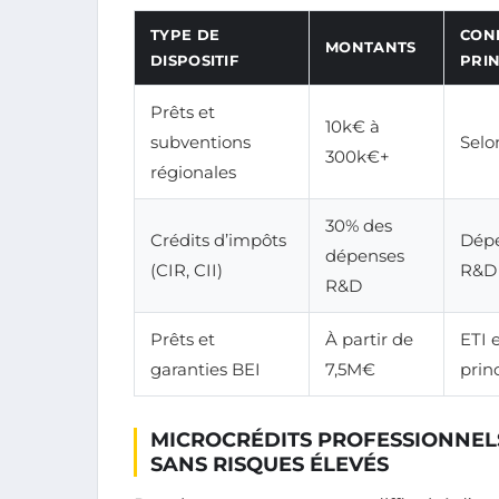
TYPE DE
CON
MONTANTS
DISPOSITIF
PRIN
Prêts et
10k€ à
subventions
Selo
300k€+
régionales
30% des
Crédits d’impôts
Dépe
dépenses
(CIR, CII)
R&D 
R&D
Prêts et
À partir de
ETI 
garanties BEI
7,5M€
prin
MICROCRÉDITS PROFESSIONNELS
SANS RISQUES ÉLEVÉS