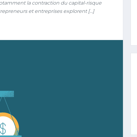
otamment la contraction du capital-risque
repreneurs et entreprises explorent […]