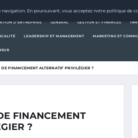
CRÉATION D’ENTREPRISE
GE
 navigation. En poursuivant, vous acceptez notre politique de co
ATION D’ENTREPRISE
GENERAL
GESTION ET FINANCES
INN
SCALITÉ
LEADERSHIP ET MANAGEMENT
MARKETING ET COMM
NEUR
 DE FINANCEMENT ALTERNATIF PRIVILÉGIER ?
DE FINANCEMENT
GIER ?