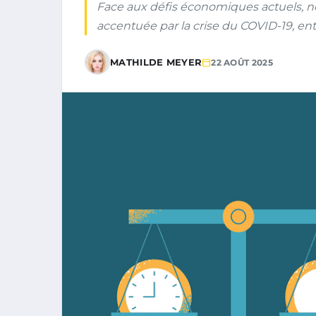
Face aux défis économiques actuels, n
accentuée par la crise du COVID-19, ent
MATHILDE MEYER
22 AOÛT 2025