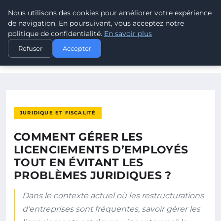
Nous utilisons des cookies pour améliorer votre expérience
LEAD REVOLUTION
de navigation. En poursuivant, vous acceptez notre
politique de confidentialité.
En savoir plus
ACCUEIL
JURIDIQUE ET FISCALITÉ
Refuser
Accepter
COMMENT GÉRER LES LICENCIEMENTS D’EMPLOYÉS TOUT EN
ÉVITANT…
JURIDIQUE ET FISCALITÉ
COMMENT GÉRER LES
LICENCIEMENTS D’EMPLOYÉS
TOUT EN ÉVITANT LES
PROBLÈMES JURIDIQUES ?
Dans le contexte actuel où les restructurations
d’entreprises sont fréquentes, savoir gérer les