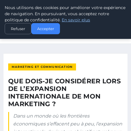
Nous utilisons des cookies pour améliorer votre expérience
LEAD REVOLUTION
de navigation. En poursuivant, vous acceptez notre
politique de confidentialité.
En savoir plus
ACCUEIL
MARKETING ET COMMUNICATION
Refuser
Accepter
QUE DOIS-JE CONSIDÉRER LORS DE L’EXPANSION
INTERNATIONALE…
MARKETING ET COMMUNICATION
QUE DOIS-JE CONSIDÉRER LORS
DE L’EXPANSION
INTERNATIONALE DE MON
MARKETING ?
Dans un monde où les frontières
économiques s’effacent peu à peu, l’expansion