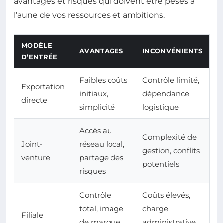
avantages et risques qui doivent être pesés à
l’aune de vos ressources et ambitions.
MODÈLE
AVANTAGES
INCONVÉNIENTS
D’ENTRÉE
Faibles coûts
Contrôle limité,
Exportation
initiaux,
dépendance
directe
simplicité
logistique
Accès au
Complexité de
Joint-
réseau local,
gestion, conflits
venture
partage des
potentiels
risques
Contrôle
Coûts élevés,
total, image
charge
Filiale
de marque
administrative