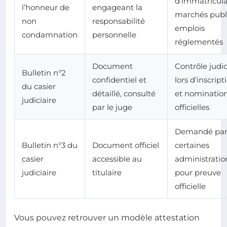
d’immatricula
l’honneur de
engageant la
marchés publi
non
responsabilité
emplois
condamnation
personnelle
réglementés
Document
Contrôle judic
Bulletin n°2
confidentiel et
lors d’inscript
du casier
détaillé, consulté
et nominatio
judiciaire
par le juge
officielles
Demandé pa
Bulletin n°3 du
Document officiel
certaines
casier
accessible au
administratio
judiciaire
titulaire
pour preuve
officielle
Vous pouvez retrouver un modèle attestation