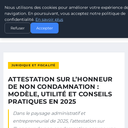
Nous utilisons des cookies pour améliorer votre expérience d
LEAD REVOLUTION
navigation. En poursuivant, vous acceptez notre politique de
confidentialité.
En savoir plus
ACCUEIL
JURIDIQUE ET FISCALITÉ
Refuser
Accepter
ATTESTATION SUR L’HONNEUR DE NON CONDAMNATION :
MODÈLE…
JURIDIQUE ET FISCALITÉ
ATTESTATION SUR L’HONNEUR
DE NON CONDAMNATION :
MODÈLE, UTILITÉ ET CONSEILS
PRATIQUES EN 2025
Dans le paysage administratif et
entrepreneurial de 2025, l’attestation sur