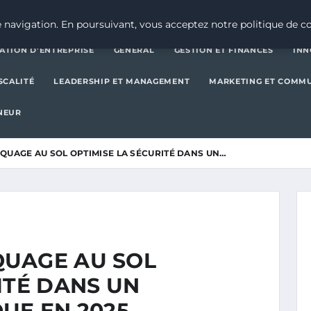
CRÉATION D’ENTREPRISE
GE
 navigation. En poursuivant, vous acceptez notre politique de co
ATION D’ENTREPRISE
GENERAL
GESTION ET FINANCES
INN
SCALITÉ
LEADERSHIP ET MANAGEMENT
MARKETING ET COMM
NEUR
QUAGE AU SOL OPTIMISE LA SÉCURITÉ DANS UN…
UAGE AU SOL
ITÉ DANS UN
UE EN 2025