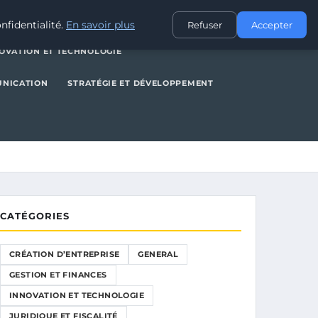
NERAL
GESTION ET FINANCES
INNOVATION ET TECHNOLOGIE
nfidentialité.
En savoir plus
Refuser
Accepter
OVATION ET TECHNOLOGIE
UNICATION
STRATÉGIE ET DÉVELOPPEMENT
CATÉGORIES
CRÉATION D’ENTREPRISE
GENERAL
GESTION ET FINANCES
INNOVATION ET TECHNOLOGIE
JURIDIQUE ET FISCALITÉ