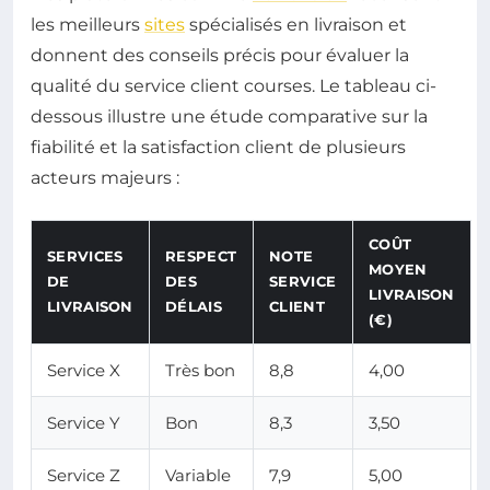
les meilleurs
sites
spécialisés en livraison et
donnent des conseils précis pour évaluer la
qualité du service client courses. Le tableau ci-
dessous illustre une étude comparative sur la
fiabilité et la satisfaction client de plusieurs
acteurs majeurs :
COÛT
SERVICES
RESPECT
NOTE
MOYEN
DE
DES
SERVICE
LIVRAISON
LIVRAISON
DÉLAIS
CLIENT
(€)
Service X
Très bon
8,8
4,00
Service Y
Bon
8,3
3,50
Service Z
Variable
7,9
5,00