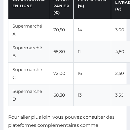
LIVRA
EN LIGNE
PANIER
(%)
(€)
(€)
Supermarché
70,50
14
3,00
A
Supermarché
65,80
11
4,50
B
Supermarché
72,00
16
2,50
C
Supermarché
68,30
13
3,50
D
Pour aller plus loin, vous pouvez consulter des
plateformes complémentaires comme