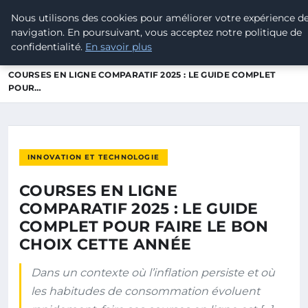
Nous utilisons des cookies pour améliorer votre expérience d
LEAD REVOLUTION
navigation. En poursuivant, vous acceptez notre politique de
confidentialité.
En savoir plus
ACCUEIL
INNOVATION ET TECHNOLOGIE
COURSES EN LIGNE COMPARATIF 2025 : LE GUIDE COMPLET
POUR…
INNOVATION ET TECHNOLOGIE
COURSES EN LIGNE
COMPARATIF 2025 : LE GUIDE
COMPLET POUR FAIRE LE BON
CHOIX CETTE ANNÉE
Dans un contexte où l’inflation persiste et où
les habitudes de consommation évoluent