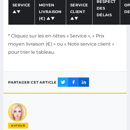
RESPECT
SERVICE
MOYEN
SERVICE
OP
DES
▲▼
LIVRAISON
CLIENT
DE
DÉLAIS
(€) ▲▼
▲▼
* Cliquez sur les en-têtes « Service », « Prix
moyen livraison (€) » ou « Note service client »
pour trier le tableau.
PARTAGER CET ARTICLE
AUTEUR