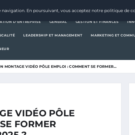
CRÉATION D’ENTREPRISE
GE
 navigation. En poursuivant, vous acceptez notre politique de co
ATION D’ENTREPRISE
GENERAL
GESTION ET FINANCES
INN
SCALITÉ
LEADERSHIP ET MANAGEMENT
MARKETING ET COMM
NEUR
N MONTAGE VIDÉO PÔLE EMPLOI : COMMENT SE FORMER…
GE VIDÉO PÔLE
 SE FORMER
025 ?