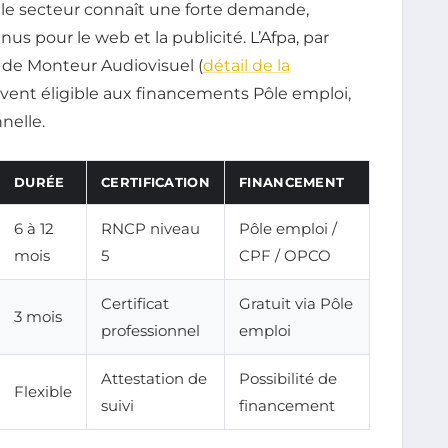
, le secteur connaît une forte demande,
 pour le web et la publicité. L’Afpa, par
t de Monteur Audiovisuel (
détail de la
uvent éligible aux financements Pôle emploi,
nelle.
DURÉE
CERTIFICATION
FINANCEMENT
6 à 12
RNCP niveau
Pôle emploi /
mois
5
CPF / OPCO
Certificat
Gratuit via Pôle
3 mois
professionnel
emploi
Attestation de
Possibilité de
Flexible
suivi
financement