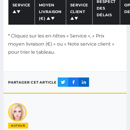
RESPECT
SERVICE
MOYEN
SERVICE
OP
DES
▲▼
LIVRAISON
CLIENT
DE
DÉLAIS
(€) ▲▼
▲▼
* Cliquez sur les en-têtes « Service », « Prix
moyen livraison (€) » ou « Note service client »
pour trier le tableau.
PARTAGER CET ARTICLE
AUTEUR