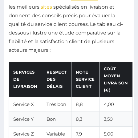
les meilleurs
sites
spécialisés en livraison et
donnent des conseils précis pour évaluer la
qualité du service client courses. Le tableau ci-
dessous illustre une étude comparative sur la
fiabilité et la satisfaction client de plusieurs
acteurs majeurs :
COÛT
SERVICES
RESPECT
NOTE
MOYEN
DE
DES
SERVICE
LIVRAISON
LIVRAISON
DÉLAIS
CLIENT
(€)
Service X
Très bon
8,8
4,00
Service Y
Bon
8,3
3,50
Service Z
Variable
7,9
5,00