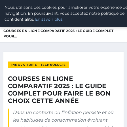
Nous utilisons des cookies pour améliorer votre expérience d
LEAD REVOLUTION
navigation. En poursuivant, vous acceptez notre politique de
confidentialité.
En savoir plus
ACCUEIL
INNOVATION ET TECHNOLOGIE
COURSES EN LIGNE COMPARATIF 2025 : LE GUIDE COMPLET
POUR…
INNOVATION ET TECHNOLOGIE
COURSES EN LIGNE
COMPARATIF 2025 : LE GUIDE
COMPLET POUR FAIRE LE BON
CHOIX CETTE ANNÉE
Dans un contexte où l’inflation persiste et où
les habitudes de consommation évoluent