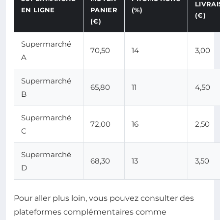
LIVRA
EN LIGNE
PANIER
(%)
(€)
(€)
Supermarché
70,50
14
3,00
A
Supermarché
65,80
11
4,50
B
Supermarché
72,00
16
2,50
C
Supermarché
68,30
13
3,50
D
Pour aller plus loin, vous pouvez consulter des
plateformes complémentaires comme