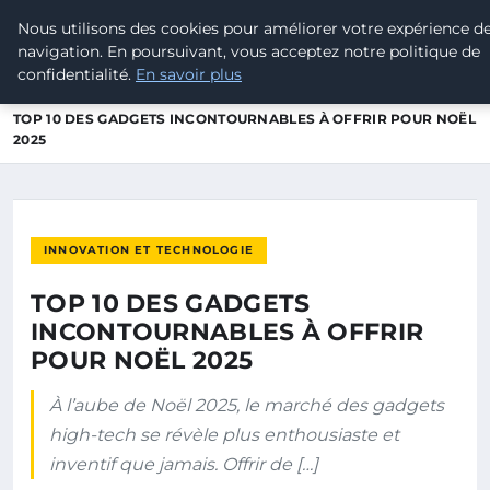
Nous utilisons des cookies pour améliorer votre expérience d
LEAD REVOLUTION
navigation. En poursuivant, vous acceptez notre politique de
confidentialité.
En savoir plus
ACCUEIL
INNOVATION ET TECHNOLOGIE
TOP 10 DES GADGETS INCONTOURNABLES À OFFRIR POUR NOËL
2025
INNOVATION ET TECHNOLOGIE
TOP 10 DES GADGETS
INCONTOURNABLES À OFFRIR
POUR NOËL 2025
À l’aube de Noël 2025, le marché des gadgets
high-tech se révèle plus enthousiaste et
inventif que jamais. Offrir de […]