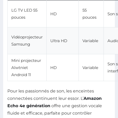
LG TV LED 55
55
HD
Son s
pouces
pouces
Vidéoprojecteur
Ultra HD
Variable
Audio
Samsung
Mini projecteur
Son s
Alwtniet
HD
Variable
inter
Android 11
Pour les passionnés de son, les enceintes
connectées continuent leur essor. L’
Amazon
Echo 4e génération
offre une gestion vocale
fluide et efficace, parfaite pour contrôler