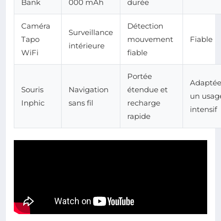
Bank
000 mAh
durée
Caméra
Détection
Surveillance
Tapo
mouvement
Fiable
intérieure
WiFi
fiable
Portée
Adaptée
Souris
Navigation
étendue et
un usag
Inphic
sans fil
recharge
intensif
rapide