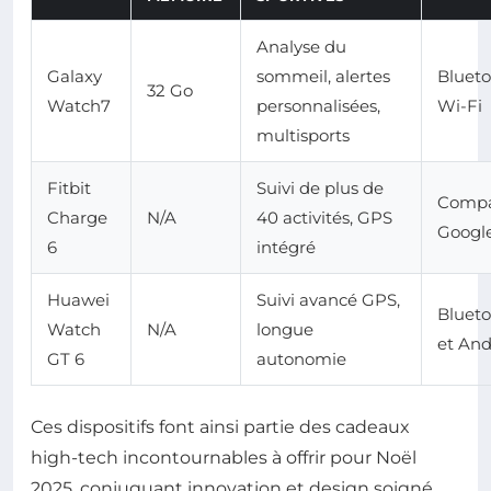
Analyse du
Galaxy
sommeil, alertes
Blueto
32 Go
Watch7
personnalisées,
Wi-Fi
multisports
Fitbit
Suivi de plus de
Compa
Charge
N/A
40 activités, GPS
Googl
6
intégré
Huawei
Suivi avancé GPS,
Blueto
Watch
N/A
longue
et And
GT 6
autonomie
Ces dispositifs font ainsi partie des cadeaux
high-tech incontournables à offrir pour Noël
2025, conjuguant innovation et design soigné