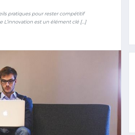
ls pratiques pour rester compétitif
e L’innovation est un élément clé […]