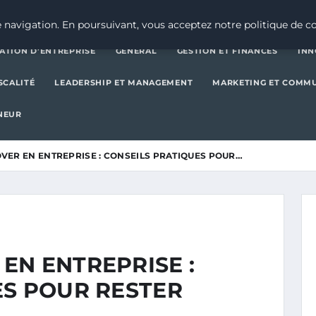
CRÉATION D’ENTREPRISE
GE
 navigation. En poursuivant, vous acceptez notre politique de co
ATION D’ENTREPRISE
GENERAL
GESTION ET FINANCES
INN
SCALITÉ
LEADERSHIP ET MANAGEMENT
MARKETING ET COMM
NEUR
ER EN ENTREPRISE : CONSEILS PRATIQUES POUR…
EN ENTREPRISE :
ES POUR RESTER