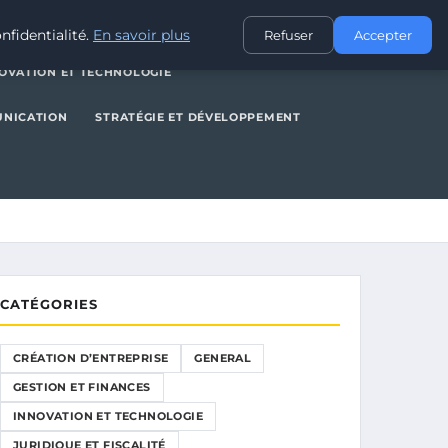
NERAL
GESTION ET FINANCES
INNOVATION ET TECHNOLOGIE
nfidentialité.
En savoir plus
Refuser
Accepter
OVATION ET TECHNOLOGIE
UNICATION
STRATÉGIE ET DÉVELOPPEMENT
CATÉGORIES
CRÉATION D’ENTREPRISE
GENERAL
GESTION ET FINANCES
INNOVATION ET TECHNOLOGIE
JURIDIQUE ET FISCALITÉ