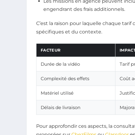
Les missions en agence peuvent inclu
engendrant des frais additionnels.
C’est la raison pour laquelle chaque tarif
spécifiques et du contexte.
FACTEUR
IMPACT
Durée de la vidéo
Tarif p
Complexité des effets
Coût a
Matériel utilisé
Justif
Délais de livraison
Majora
Pour approfondir ces aspects, la consultat
proposées sur
ChezFilms
ou
Glassdoor
es