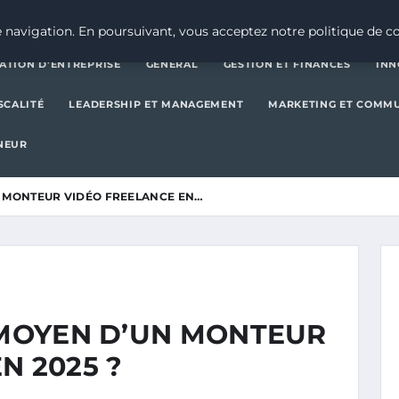
CRÉATION D’ENTREPRISE
GE
 navigation. En poursuivant, vous acceptez notre politique de co
ATION D’ENTREPRISE
GENERAL
GESTION ET FINANCES
INN
SCALITÉ
LEADERSHIP ET MANAGEMENT
MARKETING ET COMM
NEUR
UN MONTEUR VIDÉO FREELANCE EN…
F MOYEN D’UN MONTEUR
N 2025 ?