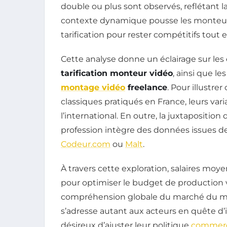
double ou plus sont observés, reflétant l
contexte dynamique pousse les monteurs
tarification pour rester compétitifs tout e
Cette analyse donne un éclairage sur les
tarification monteur vidéo
, ainsi que l
montage vidéo
freelance
. Pour illustre
classiques pratiqués en France, leurs vari
l’international. En outre, la juxtapositio
profession intègre des données issues d
Codeur.com
ou
Malt
.
À travers cette exploration, salaires moyen
pour optimiser le budget de production v
compréhension globale du marché du mo
s’adresse autant aux acteurs en quête d’
désireux d’ajuster leur politique
commerc