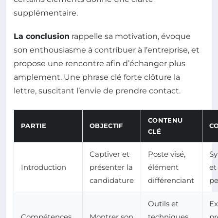
supplémentaire.
La conclusion
rappelle sa motivation, évoque
son enthousiasme à contribuer à l’entreprise, et
propose une rencontre afin d’échanger plus
amplement. Une phrase clé forte clôture la
lettre, suscitant l’envie de prendre contact.
CONTENU
PARTIE
OBJECTIF
CO
CLÉ
Captiver et
Poste visé,
Sy
Introduction
présenter la
élément
et
candidature
différenciant
pe
Outils et
E
Compétences
Montrer son
techniques
pr