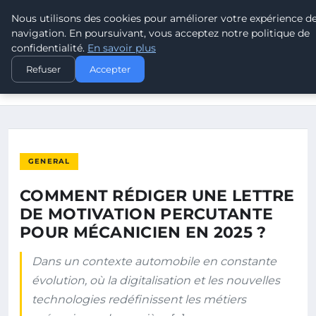
Nous utilisons des cookies pour améliorer votre expérience d
LEAD REVOLUTION
navigation. En poursuivant, vous acceptez notre politique de
confidentialité.
En savoir plus
ACCUEIL
GENERAL
Refuser
Accepter
COMMENT RÉDIGER UNE LETTRE DE MOTIVATION PERCUTANTE
POUR…
GENERAL
COMMENT RÉDIGER UNE LETTRE
DE MOTIVATION PERCUTANTE
POUR MÉCANICIEN EN 2025 ?
Dans un contexte automobile en constante
évolution, où la digitalisation et les nouvelles
technologies redéfinissent les métiers