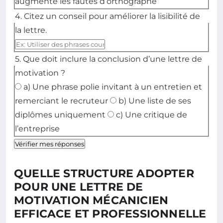
augmente les fautes d’orthographe
4. Citez un conseil pour améliorer la lisibilité de
la lettre.
5. Que doit inclure la conclusion d’une lettre de
motivation ?
Choisissez la bonne réponse parmi les options propo
a) Une phrase polie invitant à un entretien et
remerciant le recruteur
b) Une liste de ses
diplômes uniquement
c) Une critique de
l’entreprise
Vérifier mes réponses
QUELLE STRUCTURE ADOPTER
POUR UNE LETTRE DE
MOTIVATION MÉCANICIEN
EFFICACE ET PROFESSIONNELLE