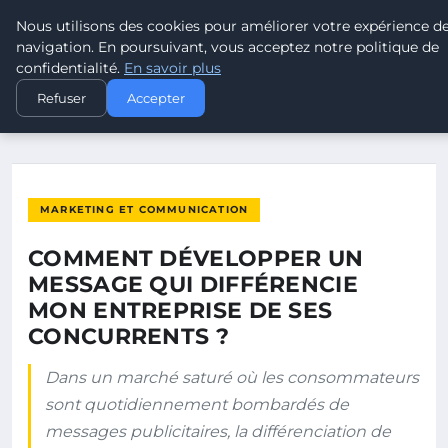
Nous utilisons des cookies pour améliorer votre expérience d
LEAD REVOLUTION
navigation. En poursuivant, vous acceptez notre politique de
confidentialité.
En savoir plus
ACCUEIL
MARKETING ET COMMUNICATION
Refuser
Accepter
COMMENT DÉVELOPPER UN MESSAGE QUI DIFFÉRENCIE MON…
MARKETING ET COMMUNICATION
COMMENT DÉVELOPPER UN
MESSAGE QUI DIFFÉRENCIE
MON ENTREPRISE DE SES
CONCURRENTS ?
Dans un marché saturé où les consommateurs
sont quotidiennement bombardés de
messages publicitaires, la différenciation de