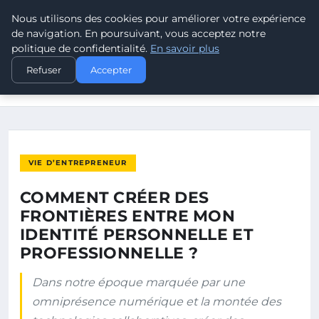
Nous utilisons des cookies pour améliorer votre expérience
LEAD REVOLUTION
de navigation. En poursuivant, vous acceptez notre
politique de confidentialité.
En savoir plus
ACCUEIL
VIE D’ENTREPRENEUR
Refuser
Accepter
COMMENT CRÉER DES FRONTIÈRES ENTRE MON IDENTITÉ
PERSONNELLE…
VIE D’ENTREPRENEUR
COMMENT CRÉER DES
FRONTIÈRES ENTRE MON
IDENTITÉ PERSONNELLE ET
PROFESSIONNELLE ?
Dans notre époque marquée par une
omniprésence numérique et la montée des