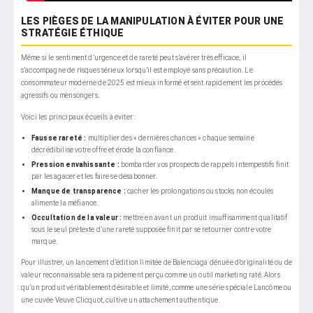
LES PIÈGES DE LA MANIPULATION À ÉVITER POUR UNE
STRATÉGIE ÉTHIQUE
Même si le sentiment d’urgence et de rareté peut s’avérer très efficace, il
s’accompagne de risques sérieux lorsqu’il est employé sans précaution. Le
consommateur moderne de 2025 est mieux informé et sent rapidement les procédés
agressifs ou mensongers.
Voici les principaux écueils à éviter :
Fausse rareté :
multiplier des « dernières chances » chaque semaine
décrédibilise votre offre et érode la confiance.
Pression envahissante :
bombarder vos prospects de rappels intempestifs finit
par les agacer et les faire se désabonner.
Manque de transparence :
cacher les prolongations ou stocks non écoulés
alimente la méfiance.
Occultation de la valeur :
mettre en avant un produit insuffisamment qualitatif
sous le seul prétexte d’une rareté supposée finit par se retourner contre votre
marque.
Pour illustrer, un lancement d’édition limitée de Balenciaga dénuée d’originalité ou de
valeur reconnaissable sera rapidement perçu comme un outil marketing raté. Alors
qu’un produit véritablement désirable et limité, comme une série spéciale Lancôme ou
une cuvée Veuve Clicquot, cultive un attachement authentique.