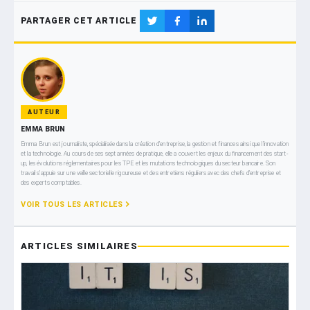
PARTAGER CET ARTICLE
AUTEUR
EMMA BRUN
Emma Brun est journaliste, spécialisée dans la création d’entreprise, la gestion et finances ainsi que l’innovation
et la technologie. Au cours de ses sept années de pratique, elle a couvert les enjeux du financement des start-
up, les évolutions réglementaires pour les TPE et les mutations technologiques du secteur bancaire. Son
travail s’appuie sur une veille sectorielle rigoureuse et des entretiens réguliers avec des chefs d’entreprise et
des experts comptables.
VOIR TOUS LES ARTICLES
ARTICLES SIMILAIRES