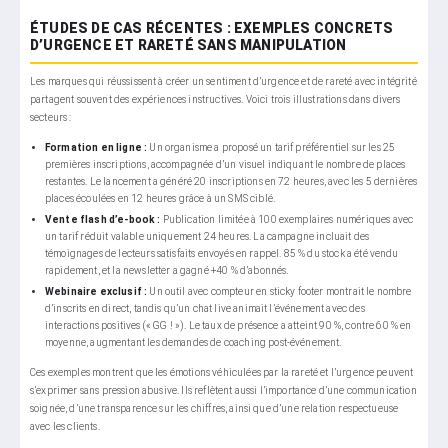
ÉTUDES DE CAS RÉCENTES : EXEMPLES CONCRETS
D’URGENCE ET RARETÉ SANS MANIPULATION
Les marques qui réussissent à créer un sentiment d’urgence et de rareté avec intégrité
partagent souvent des expériences instructives. Voici trois illustrations dans divers
secteurs :
Formation en ligne :
Un organisme a proposé un tarif préférentiel sur les 25
premières inscriptions, accompagnée d’un visuel indiquant le nombre de places
restantes. Le lancement a généré 20 inscriptions en 72 heures, avec les 5 dernières
places écoulées en 12 heures grâce à un SMS ciblé.
Vente flash d’e-book :
Publication limitée à 100 exemplaires numériques avec
un tarif réduit valable uniquement 24 heures. La campagne incluait des
témoignages de lecteurs satisfaits envoyés en rappel. 85 % du stock a été vendu
rapidement, et la newsletter a gagné +40 % d’abonnés.
Webinaire exclusif :
Un outil avec compteur en sticky footer montrait le nombre
d’inscrits en direct, tandis qu’un chat live animait l’événement avec des
interactions positives (« GG ! »). Le taux de présence a atteint 90 %, contre 60 % en
moyenne, augmentant les demandes de coaching post-événement.
Ces exemples montrent que les émotions véhiculées par la rareté et l’urgence peuvent
s’exprimer sans pression abusive. Ils reflètent aussi l’importance d’une communication
soignée, d’une transparence sur les chiffres, ainsi que d’une relation respectueuse
avec les clients.