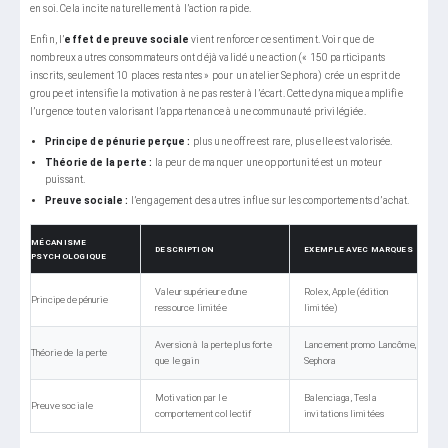
en soi. Cela incite naturellement à l’action rapide.
Enfin, l’
effet de preuve sociale
vient renforcer ce sentiment. Voir que de
nombreux autres consommateurs ont déjà validé une action (« 150 participants
inscrits, seulement 10 places restantes » pour un atelier Sephora) crée un esprit de
groupe et intensifie la motivation à ne pas rester à l’écart. Cette dynamique amplifie
l’urgence tout en valorisant l’appartenance à une communauté privilégiée.
Principe de pénurie perçue :
plus une offre est rare, plus elle est valorisée.
Théorie de la perte :
la peur de manquer une opportunité est un moteur
puissant.
Preuve sociale :
l’engagement des autres influe sur les comportements d’achat.
MÉCANISME
DESCRIPTION
EXEMPLE AVEC MARQUES
PSYCHOLOGIQUE
Valeur supérieure d’une
Rolex, Apple (édition
Principe de pénurie
ressource limitée
limitée)
Aversion à la perte plus forte
Lancement promo Lancôme,
Théorie de la perte
que le gain
Sephora
Motivation par le
Balenciaga, Tesla
Preuve sociale
comportement collectif
invitations limitées