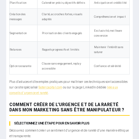
Planification
Calendrier précis, objectifs définis
Anticipation et crédibilité
Création des
Clarté, accroches fortes, visuels
Compréhension et impact
messages
adaptés
Exclusivité, meilleure
Segmentation
Priorisation des clients engagés
conversion
Maintenir l’intérêt sans
Relances
Rappels progressifs et limités
saturer
Clause sans engagement, replay
Option rassurante
Confiance et sérénité
accessible
Plus d’astuces et d’exemples pratiques pour maîtriser ces techniques sont accessibles
sur ce site spécialisé
fastercapital.com
ou sur la page LinkedIn dédiée
liée aux
conseils d’urgence et rareté
.
COMMENT CRÉER DE L’URGENCE ET DE LA RARETÉ
DANS MON MARKETING SANS ÊTRE MANIPULATEUR ?
SÉLECTIONNEZ UNE ÉTAPE POUR EN SAVOIR PLUS
Découvrez comment créer un sentiment d’urgence et de rareté d’une manière éthique
et transparente.