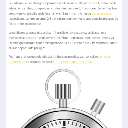
Par ailleurs, le bon dosage est primordial. Plusieurs études ont mis en lumière que la
saturation par des pop-ups ou emails trop fréquents réduit considérablement les taux
de conversion plutôt que de les améliorer. Garantir un rythme de
communication
respectueux, comme un email 24 h avant, puis un dernier rappel deux heures avant la
fin de l’offre, est conseillé.
La confiance se construit aussi par l’honnêteté : si vous devez prolonger une
promotion à cause d’un engouement insuffisant, annoncez-le clairement avec « Vu
l’intérêt grandissant, nous prolongeons de 24 h ». Ce type d’aveu transforme la rareté
en une opportunité partagée.
Pour une analyse approfondie des limites à ne pas dépasser, consultez
ce retour
d’expérience
ou ce guide complet
sur l’usage éthique de la rareté
.