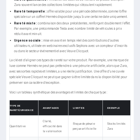
Zara souvent lance des collections limitées qui s’écoulent rapidement.
Rareté temporelle :
offre valable pour une période déterminée, comme l’offre
spéciale sur un coffret Hermès disponible jusqu’à une certaine date uniquement.
Rareté mixte :
combinaison des deux précédentes, renforçant doublement l’effet.
Par exemple, une précommande Tesla avec nombre limité de véhicules à prix
réduit avant minuit.
Urgence sociale :
mise en avant en temps réel des contributions d’autres
utilisateurs, utilisée en webinaires exclusifs Sephora avec un compteur d’inscrits
ou dans le secteur événementiel avec Veuve Clicquot.
La clé est d’aligner ces types de rareté sur votre produit. Par exemple, une marque de
luxe comme Hermès ne peut pas prétendre à une pénurie artificielle, alors que Zara,
avec ses sorties rapides et limitées, a une réelle justification. Une offre d’une cuvée
spéciale Veuve Clicquot ne peut que gagner à être limitée dans la disponibilité pour
préserver son caractère d’exception.
Voici un tableau synthétique des avantages et limites de chaque type :
TYPE DE
AVANTAGES
LIMITES
EXEMPLE
RARETÉ/URGENCE
Clarté,
Risque de pénurie
Stocks limités
Quantitative
efficacité dans
perçue artificielle
Zara
la valorisation