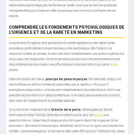
mécanismes psychologiques, les formes de rareté, ainsi que les bonnes pratiques
indispensables pour instaurer cette dynamique sans nuire à la confiance de vos
clients.
COMPRENDRE LES FONDEMENTS PSYCHOLOGIQUES DE
L’URGENCE ET DE LA RARETÉ EN MARKETING
Le sentiment d’urgence et la perception de rareté reposent sur des mécanismes
ancestraux profondément enracinés dans notre psychologie. Dès l’idée d’une
ressource limitée, le cerveau humain attribue immédiatement une valeur supérieure à
ce qui pourrait disparaître. Ce principe explique pourquoi les consommateurs sont
naturellement enclins à saisir une offre lorsque le stock est réduit ou que le
temps
presse.
Cette attribution est liée au
principe de pénurie perçue
. Par exemple, lorsqu’une
montre Rolex en édition limitée est présentée avec la mention « Plus que 3
exemplaires disponibles », elle devient immédiatement plus désirable du fait d’une
possible exclusivité et d’un statut symbolique. Il ne s’agit pas seulement du produit,
mais aussi de l’expérience et du prestige associés.
Un autre levier important est la
théorie de la perte
, développée par Daniel
Kahneman et Amos Tversky. Cette théorie établit que la peur de
perdre
une
opportunité a un impact psychologique plus fort que le plaisir de la gagner. Ainsi,
annoncer « Dernières 24 heures pour bénéficier de 20 % sur la ligne Lancôme édition
limitée » joue davantage sur la crainte de rater cette offre que sur l’attraction du rabais