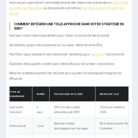
Vous pouvez approfondir ces stratégies avec des ressources précieuses sur
le principe
de rareté par Mailchimp
ou des conseils concrets sur
comment éviter de frustrer vos
clients
.
COMMENT INTÉGRER UNE TELLE APPROCHE DANS VOTRE STRATÉGIE EN
2025 ?
Analysez votre cible et ses attentes pour choisir la bonne forme de rareté.
Ne décevez jamais votre audience sur la valeur réelle de votre offre.
Planifiez rigoureusement votre calendrier marketing pour
maintenir
l’authenticité.
Exploitez des supports numériques interactifs pour dynamiser l’implication.
Mesurez systématiquement les résultats pour ajuster vos campagnes et gagner en
efficacité.
TYPE DE
DURÉE
TECHNIQUE UTILISÉE
RÉSULTAT CLÉ
CAMPAGNE
Lancement
3
Offre limitée, visuels
25 places vendues à
formation
jours
numérotés, push SMS
100%
Quantité limitée,
85 % stock écoulé, +40
Vente e-book
1 jour
témoignages, mail de rappel
% abonnés