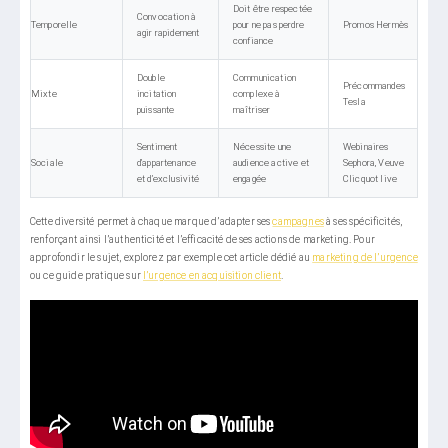
Doit être respectée
Convocation à
Temporelle
pour ne pas perdre
Promos Hermès
agir rapidement
confiance
Double
Communication
Précommandes
Mixte
incitation
complexe à
Tesla
puissante
maîtriser
Sentiment
Nécessite une
Webinaires
Sociale
d’appartenance
audience active et
Sephora, Veuve
et d’exclusivité
engagée
Clicquot live
Cette diversité permet à chaque marque d’adapter ses
campagnes
à ses spécificités,
renforçant ainsi l’authenticité et l’efficacité de ses actions de marketing. Pour
approfondir le sujet, explorez par exemple cet article dédié au
marketing de l’urgence
ou ce guide pratique sur
l’urgence en acquisition client
.