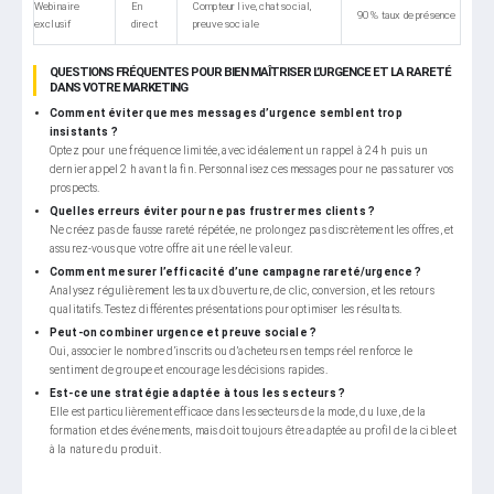
Webinaire
En
Compteur live, chat social,
90 % taux de présence
exclusif
direct
preuve sociale
QUESTIONS FRÉQUENTES POUR BIEN MAÎTRISER L’URGENCE ET LA RARETÉ
DANS VOTRE MARKETING
Comment éviter que mes messages d’urgence semblent trop
insistants ?
Optez pour une fréquence limitée, avec idéalement un rappel à 24 h puis un
dernier appel 2 h avant la fin. Personnalisez ces messages pour ne pas saturer vos
prospects.
Quelles erreurs éviter pour ne pas frustrer mes clients ?
Ne créez pas de fausse rareté répétée, ne prolongez pas discrètement les offres, et
assurez-vous que votre offre ait une réelle valeur.
Comment mesurer l’efficacité d’une campagne rareté/urgence ?
Analysez régulièrement les taux d’ouverture, de clic, conversion, et les retours
qualitatifs. Testez différentes présentations pour optimiser les résultats.
Peut-on combiner urgence et preuve sociale ?
Oui, associer le nombre d’inscrits ou d’acheteurs en temps réel renforce le
sentiment de groupe et encourage les décisions rapides.
Est-ce une stratégie adaptée à tous les secteurs ?
Elle est particulièrement efficace dans les secteurs de la mode, du luxe, de la
formation et des événements, mais doit toujours être adaptée au profil de la cible et
à la nature du produit.