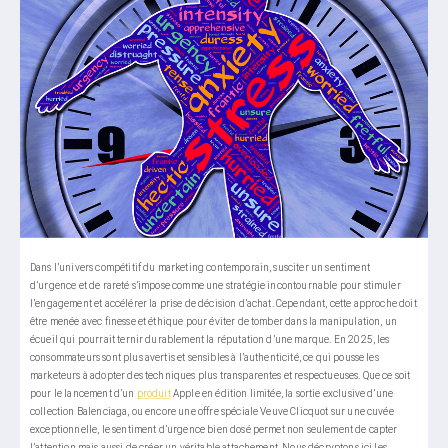
Dans l’univers compétitif du marketing contemporain, susciter un sentiment
d’urgence et de rareté s’impose comme une stratégie incontournable pour stimuler
l’engagement et accélérer la prise de décision d’achat. Cependant, cette approche doit
être menée avec finesse et éthique pour éviter de tomber dans la manipulation, un
écueil qui pourrait ternir durablement la réputation d’une marque. En 2025, les
consommateurs sont plus avertis et sensibles à l’authenticité, ce qui pousse les
marketeurs à adopter des techniques plus transparentes et respectueuses. Que ce soit
pour le lancement d’un
produit
Apple en édition limitée, la sortie exclusive d’une
collection Balenciaga, ou encore une offre spéciale Veuve Clicquot sur une cuvée
exceptionnelle, le sentiment d’urgence bien dosé permet non seulement de capter
l’attention mais aussi de créer un véritable attachement. Nous décryptons ici les