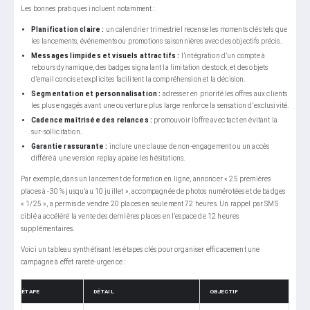
Les bonnes pratiques incluent notamment :
Planification claire :
un calendrier trimestriel recense les moments clés tels que
les lancements, événements ou promotions saisonnières avec des objectifs précis.
Messages limpides et visuels attractifs :
l’intégration d’un compte à
rebours dynamique, des badges signalant la limitation de stock, et des objets
d’email concis et explicites facilitent la compréhension et la décision.
Segmentation et personnalisation :
adresser en priorité les offres aux clients
les plus engagés avant une ouverture plus large renforce la sensation d’exclusivité.
Cadence maîtrisée des relances :
promouvoir l’offre avec tact en évitant la
sur-sollicitation.
Garantie rassurante :
inclure une clause de non-engagement ou un accès
différé à une version replay apaise les hésitations.
Par exemple, dans un lancement de formation en ligne, annoncer « 25 premières
places à -30 % jusqu’au 10 juillet », accompagnée de photos numérotées et de badges
« 1/25 », a permis de vendre 20 places en seulement 72 heures. Un rappel par SMS
ciblé a accéléré la vente des dernières places en l’espace de 12 heures
supplémentaires.
Voici un tableau synthétisant les étapes clés pour organiser efficacement une
campagne à effet rareté-urgence :
ÉTAPE
DÉTAIL
OBJECTIF