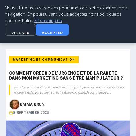
Nous utilisons des cookies pour améliorer votre expérience de
LEAD REVOLUTION
navigation. En poursuivant, vous acceptez notre politique de
confidentialité.
En savoir plus
ACCUEIL
MARKETING ET COMMUNICATION
ACCEPTER
REFUSER
COMMENT CRÉER DE L’URGENCE ET DE LA RARETÉ DANS MON…
MARKETING ET COMMUNICATION
COMMENT CRÉER DE L’URGENCE ET DE LA RARETÉ
DANS MON MARKETING SANS ÊTRE MANIPULATEUR ?
Dans l’univers compétitif du marketing contemporain, susciter un sentiment d’urgence
et de rareté s’impose comme une stratégie incontournable pour stimuler […]
EMMA BRUN
8 SEPTEMBRE 2025