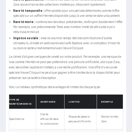
Zara souvent lance des collections limitées qui s’écoulent rapidement.
Rareté temporelle :
offre valable pour une période déterminée, comme l’offre
spéciale sur un coffret Hermès disponible jusqu’à une certaine date uniquement.
Rareté mixte :
combinaison des deux précédentes, renforçant doublement l’effet.
Par exemple, une précommande Tesla avec nombre limité de véhicules à prix
réduit avant minuit.
Urgence sociale :
mise en avant en temps réel des contributions d’autres
utilisateurs, utilisée en webinaires exclusifs Sephora avec un compteur d’inscrits
ou dans le secteur événementiel avec Veuve Clicquot.
La clé est d’aligner ces types de rareté sur votre produit. Par exemple, une marque de
luxe comme Hermès ne peut pas prétendre à une pénurie artificielle, alors que Zara,
avec ses sorties rapides et limitées, a une réelle justification. Une offre d’une cuvée
spéciale Veuve Clicquot ne peut que gagner à être limitée dans la disponibilité pour
préserver son caractère d’exception.
Voici un tableau synthétique des avantages et limites de chaque type :
TYPE DE
AVANTAGES
LIMITES
EXEMPLE
RARETÉ/URGENCE
Clarté,
Risque de pénurie
Stocks limités
Quantitative
efficacité dans
perçue artificielle
Zara
la valorisation