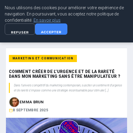
Nous utilisons des cookies pour améliorer votre expérience de
LEAD REVOLUTION
navigation. En poursuivant, vous acceptez notre politique de
confidentialité.
En savoir plus
ACCUEIL
MARKETING ET COMMUNICATION
ACCEPTER
REFUSER
COMMENT CRÉER DE L’URGENCE ET DE LA RARETÉ DANS MON…
MARKETING ET COMMUNICATION
COMMENT CRÉER DE L’URGENCE ET DE LA RARETÉ
DANS MON MARKETING SANS ÊTRE MANIPULATEUR ?
Dans l’univers compétitif du marketing contemporain, susciter un sentiment d’urgence
et de rareté s’impose comme une stratégie incontournable pour stimuler […]
EMMA BRUN
8 SEPTEMBRE 2025