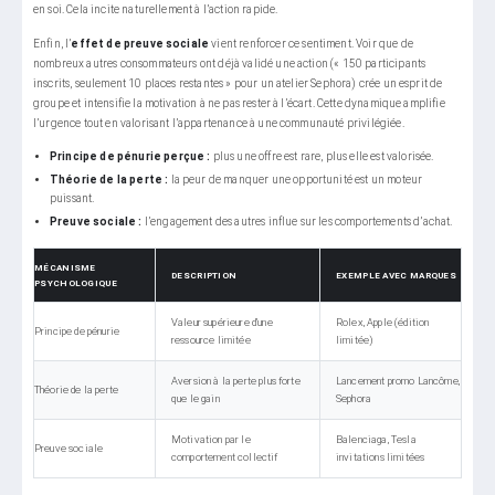
en soi. Cela incite naturellement à l’action rapide.
Enfin, l’
effet de preuve sociale
vient renforcer ce sentiment. Voir que de
nombreux autres consommateurs ont déjà validé une action (« 150 participants
inscrits, seulement 10 places restantes » pour un atelier Sephora) crée un esprit de
groupe et intensifie la motivation à ne pas rester à l’écart. Cette dynamique amplifie
l’urgence tout en valorisant l’appartenance à une communauté privilégiée.
Principe de pénurie perçue :
plus une offre est rare, plus elle est valorisée.
Théorie de la perte :
la peur de manquer une opportunité est un moteur
puissant.
Preuve sociale :
l’engagement des autres influe sur les comportements d’achat.
MÉCANISME
DESCRIPTION
EXEMPLE AVEC MARQUES
PSYCHOLOGIQUE
Valeur supérieure d’une
Rolex, Apple (édition
Principe de pénurie
ressource limitée
limitée)
Aversion à la perte plus forte
Lancement promo Lancôme,
Théorie de la perte
que le gain
Sephora
Motivation par le
Balenciaga, Tesla
Preuve sociale
comportement collectif
invitations limitées