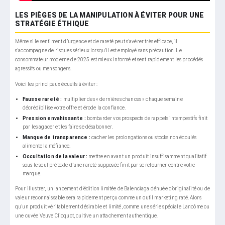
LES PIÈGES DE LA MANIPULATION À ÉVITER POUR UNE
STRATÉGIE ÉTHIQUE
Même si le sentiment d’urgence et de rareté peut s’avérer très efficace, il
s’accompagne de risques sérieux lorsqu’il est employé sans précaution. Le
consommateur moderne de 2025 est mieux informé et sent rapidement les procédés
agressifs ou mensongers.
Voici les principaux écueils à éviter :
Fausse rareté :
multiplier des « dernières chances » chaque semaine
décrédibilise votre offre et érode la confiance.
Pression envahissante :
bombarder vos prospects de rappels intempestifs finit
par les agacer et les faire se désabonner.
Manque de transparence :
cacher les prolongations ou stocks non écoulés
alimente la méfiance.
Occultation de la valeur :
mettre en avant un produit insuffisamment qualitatif
sous le seul prétexte d’une rareté supposée finit par se retourner contre votre
marque.
Pour illustrer, un lancement d’édition limitée de Balenciaga dénuée d’originalité ou de
valeur reconnaissable sera rapidement perçu comme un outil marketing raté. Alors
qu’un produit véritablement désirable et limité, comme une série spéciale Lancôme ou
une cuvée Veuve Clicquot, cultive un attachement authentique.