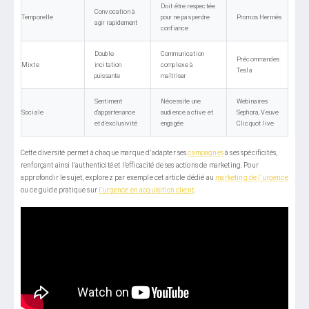
Doit être respectée
Convocation à
Temporelle
pour ne pas perdre
Promos Hermès
agir rapidement
confiance
Double
Communication
Précommandes
Mixte
incitation
complexe à
Tesla
puissante
maîtriser
Sentiment
Nécessite une
Webinaires
Sociale
d’appartenance
audience active et
Sephora, Veuve
et d’exclusivité
engagée
Clicquot live
Cette diversité permet à chaque marque d’adapter ses
campagnes
à ses spécificités,
renforçant ainsi l’authenticité et l’efficacité de ses actions de marketing. Pour
approfondir le sujet, explorez par exemple cet article dédié au
marketing de l’urgence
ou ce guide pratique sur
l’urgence en acquisition client
.