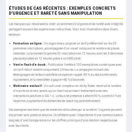
ÉTUDES DE CAS RÉCENTES : EXEMPLES CONCRETS
D’URGENCE ET RARETÉ SANS MANIPULATION
Les marques qui réussissent à créer un sentiment d’urgence et de rareté avec intégrité
partagent souvent des expériences instructives. Voici trois illustrations dans divers
secteurs :
Formation en ligne :
Un organisme a proposé un tarif préférentiel sur les 25
premières inscriptions, accompagnée d’un visuel indiquant le nombre de places
restantes. Le lancement a généré 20 inscriptions en 72 heures, avec les 5 dernières
places écoulées en 12 heures grâce à un SMS ciblé.
Vente flash d’e-book :
Publication limitée à 100 exemplaires numériques avec
un tarif réduit valable uniquement 24 heures. La campagne incluait des
témoignages de lecteurs satisfaits envoyés en rappel. 85 % du stock a été vendu
rapidement, et la newsletter a gagné +40 % d’abonnés.
Webinaire exclusif :
Un outil avec compteur en sticky footer montrait le nombre
d’inscrits en direct, tandis qu’un chat live animait l’événement avec des
interactions positives (« GG ! »). Le taux de présence a atteint 90 %, contre 60 % en
moyenne, augmentant les demandes de coaching post-événement.
Ces exemples montrent que les émotions véhiculées par la rareté et l’urgence peuvent
s’exprimer sans pression abusive. Ils reflètent aussi l’importance d’une communication
soignée, d’une transparence sur les chiffres, ainsi que d’une relation respectueuse
avec les clients.