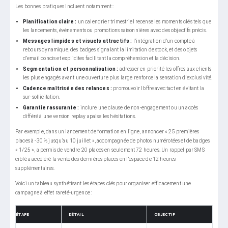
Les bonnes pratiques incluent notamment :
Planification claire :
un calendrier trimestriel recense les moments clés tels que
les lancements, événements ou promotions saisonnières avec des objectifs précis.
Messages limpides et visuels attractifs :
l’intégration d’un compte à
rebours dynamique, des badges signalant la limitation de stock, et des objets
d’email concis et explicites facilitent la compréhension et la décision.
Segmentation et personnalisation :
adresser en priorité les offres aux clients
les plus engagés avant une ouverture plus large renforce la sensation d’exclusivité.
Cadence maîtrisée des relances :
promouvoir l’offre avec tact en évitant la
sur-sollicitation.
Garantie rassurante :
inclure une clause de non-engagement ou un accès
différé à une version replay apaise les hésitations.
Par exemple, dans un lancement de formation en ligne, annoncer « 25 premières
places à -30 % jusqu’au 10 juillet », accompagnée de photos numérotées et de badges
« 1/25 », a permis de vendre 20 places en seulement 72 heures. Un rappel par SMS
ciblé a accéléré la vente des dernières places en l’espace de 12 heures
supplémentaires.
Voici un tableau synthétisant les étapes clés pour organiser efficacement une
campagne à effet rareté-urgence :
ÉTAPE
DÉTAIL
OBJECTIF