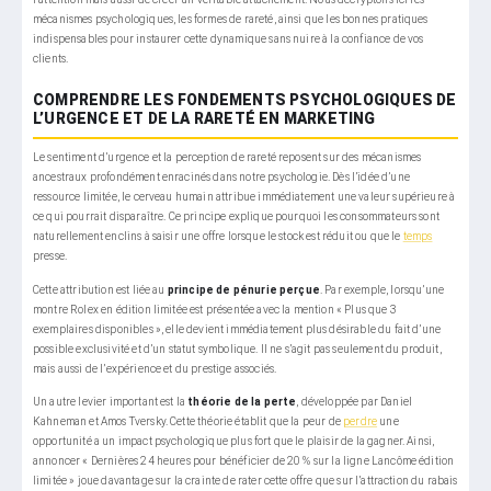
mécanismes psychologiques, les formes de rareté, ainsi que les bonnes pratiques
indispensables pour instaurer cette dynamique sans nuire à la confiance de vos
clients.
COMPRENDRE LES FONDEMENTS PSYCHOLOGIQUES DE
L’URGENCE ET DE LA RARETÉ EN MARKETING
Le sentiment d’urgence et la perception de rareté reposent sur des mécanismes
ancestraux profondément enracinés dans notre psychologie. Dès l’idée d’une
ressource limitée, le cerveau humain attribue immédiatement une valeur supérieure à
ce qui pourrait disparaître. Ce principe explique pourquoi les consommateurs sont
naturellement enclins à saisir une offre lorsque le stock est réduit ou que le
temps
presse.
Cette attribution est liée au
principe de pénurie perçue
. Par exemple, lorsqu’une
montre Rolex en édition limitée est présentée avec la mention « Plus que 3
exemplaires disponibles », elle devient immédiatement plus désirable du fait d’une
possible exclusivité et d’un statut symbolique. Il ne s’agit pas seulement du produit,
mais aussi de l’expérience et du prestige associés.
Un autre levier important est la
théorie de la perte
, développée par Daniel
Kahneman et Amos Tversky. Cette théorie établit que la peur de
perdre
une
opportunité a un impact psychologique plus fort que le plaisir de la gagner. Ainsi,
annoncer « Dernières 24 heures pour bénéficier de 20 % sur la ligne Lancôme édition
limitée » joue davantage sur la crainte de rater cette offre que sur l’attraction du rabais