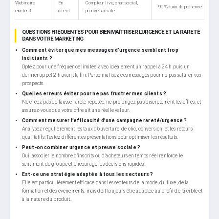
Webinaire
En
Compteur live, chat social,
90 % taux de présence
exclusif
direct
preuve sociale
QUESTIONS FRÉQUENTES POUR BIEN MAÎTRISER L’URGENCE ET LA RARETÉ
DANS VOTRE MARKETING
Comment éviter que mes messages d’urgence semblent trop
insistants ?
Optez pour une fréquence limitée, avec idéalement un rappel à 24 h puis un
dernier appel 2 h avant la fin. Personnalisez ces messages pour ne pas saturer vos
prospects.
Quelles erreurs éviter pour ne pas frustrer mes clients ?
Ne créez pas de fausse rareté répétée, ne prolongez pas discrètement les offres, et
assurez-vous que votre offre ait une réelle valeur.
Comment mesurer l’efficacité d’une campagne rareté/urgence ?
Analysez régulièrement les taux d’ouverture, de clic, conversion, et les retours
qualitatifs. Testez différentes présentations pour optimiser les résultats.
Peut-on combiner urgence et preuve sociale ?
Oui, associer le nombre d’inscrits ou d’acheteurs en temps réel renforce le
sentiment de groupe et encourage les décisions rapides.
Est-ce une stratégie adaptée à tous les secteurs ?
Elle est particulièrement efficace dans les secteurs de la mode, du luxe, de la
formation et des événements, mais doit toujours être adaptée au profil de la cible et
à la nature du produit.