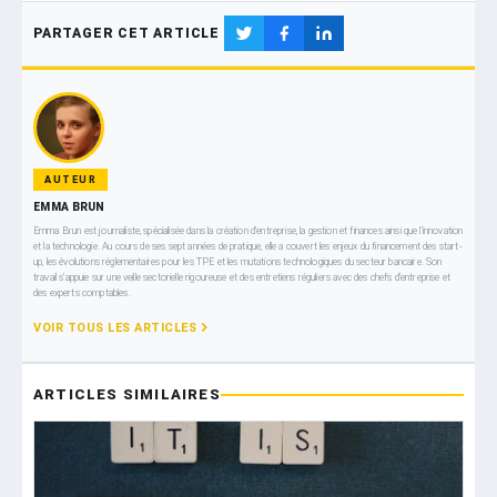
PARTAGER CET ARTICLE
AUTEUR
EMMA BRUN
Emma Brun est journaliste, spécialisée dans la création d’entreprise, la gestion et finances ainsi que l’innovation
et la technologie. Au cours de ses sept années de pratique, elle a couvert les enjeux du financement des start-
up, les évolutions réglementaires pour les TPE et les mutations technologiques du secteur bancaire. Son
travail s’appuie sur une veille sectorielle rigoureuse et des entretiens réguliers avec des chefs d’entreprise et
des experts comptables.
VOIR TOUS LES ARTICLES
ARTICLES SIMILAIRES