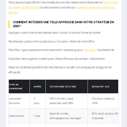
Vous pouvez approfondir ces stratégies avec des ressources précieuses sur
le principe
de rareté par Mailchimp
ou des conseils concrets sur
comment éviter de frustrer vos
clients
.
COMMENT INTÉGRER UNE TELLE APPROCHE DANS VOTRE STRATÉGIE EN
2025 ?
Analysez votre cible et ses attentes pour choisir la bonne forme de rareté.
Ne décevez jamais votre audience sur la valeur réelle de votre offre.
Planifiez rigoureusement votre calendrier marketing pour
maintenir
l’authenticité.
Exploitez des supports numériques interactifs pour dynamiser l’implication.
Mesurez systématiquement les résultats pour ajuster vos campagnes et gagner en
efficacité.
TYPE DE
DURÉE
TECHNIQUE UTILISÉE
RÉSULTAT CLÉ
CAMPAGNE
Lancement
3
Offre limitée, visuels
25 places vendues à
formation
jours
numérotés, push SMS
100%
Quantité limitée,
85 % stock écoulé, +40
Vente e-book
1 jour
témoignages, mail de rappel
% abonnés