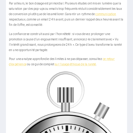
Par ailleurs, le bon dosage est primordial. Plusieurs études ont mis en lumière que la
saturation par des pop-ups ou emails trop fréquents réduit considérablement les taux
de conversion plutôt que de les améliorer. Garantir un rythme de
communication
respectueux, comme un email 24 h avant, puis un dernier rappel deux heures avant la
fin de l’offre, est conseillé.
La confiance se construit aussi par l’honnêteté : si vous devez prolonger une
promotion à cause d’un engouement insuffisant, annoncez-le clairement avec « Vu
l’intérêt grandissant, nous prolongeons de 24 h ». Ce type d’aveu transforme la rareté
en une opportunité partagée.
Pour une analyse approfondie des limites à ne pas dépasser, consultez
ce retour
d’expérience
ou ce guide complet
sur l’usage éthique de la rareté
.