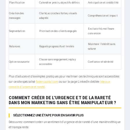
Planification
Calendrier précis, objectifs définis
Anticipation et crédibilité
Création des
Clarté, accroches fortes, visuels
Compréhension et impact
messages
adaptés
Exclusivité, meilleure
Segmentation
Priorisation des clients engagés
conversion
Maintenir l’intérêt sans
Relances
Rappels progressifs et limités
saturer
Clause sans engagement, replay
Option rassurante
Confiance et sérénité
accessible
Plus d’astuces et d’exemples pratiques pour maîtriser ces techniques sont accessibles
sur ce site spécialisé
fastercapital.com
ou sur la page LinkedIn dédiée
liée aux
conseils d’urgence et rareté
.
COMMENT CRÉER DE L’URGENCE ET DE LA RARETÉ
DANS MON MARKETING SANS ÊTRE MANIPULATEUR ?
SÉLECTIONNEZ UNE ÉTAPE POUR EN SAVOIR PLUS
Découvrez comment créer un sentiment d’urgence et de rareté d’une manière éthique
et transparente.