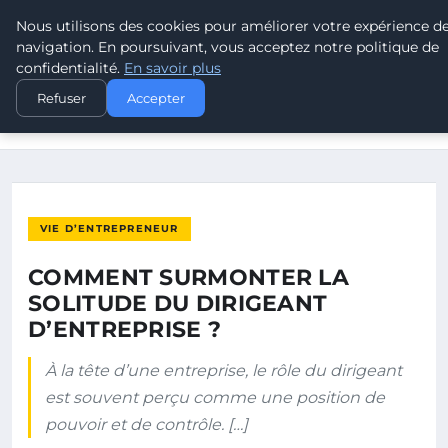
Nous utilisons des cookies pour améliorer votre expérience d
LEAD REVOLUTION
navigation. En poursuivant, vous acceptez notre politique de
confidentialité.
En savoir plus
ACCUEIL
VIE D’ENTREPRENEUR
Refuser
Accepter
COMMENT SURMONTER LA SOLITUDE DU DIRIGEANT
D’ENTREPRISE ?
VIE D’ENTREPRENEUR
COMMENT SURMONTER LA
SOLITUDE DU DIRIGEANT
D’ENTREPRISE ?
À la tête d’une entreprise, le rôle du dirigeant
est souvent perçu comme une position de
pouvoir et de contrôle. […]