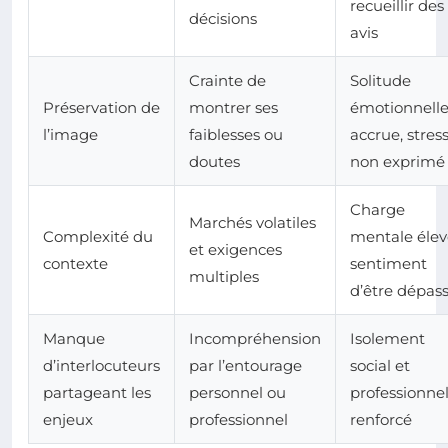
recueillir des
décisions
avis
Crainte de
Solitude
Préservation de
montrer ses
émotionnell
l’image
faiblesses ou
accrue, stres
doutes
non exprimé
Charge
Marchés volatiles
Complexité du
mentale élev
et exigences
contexte
sentiment
multiples
d’être dépas
Manque
Incompréhension
Isolement
d’interlocuteurs
par l’entourage
social et
partageant les
personnel ou
professionne
enjeux
professionnel
renforcé