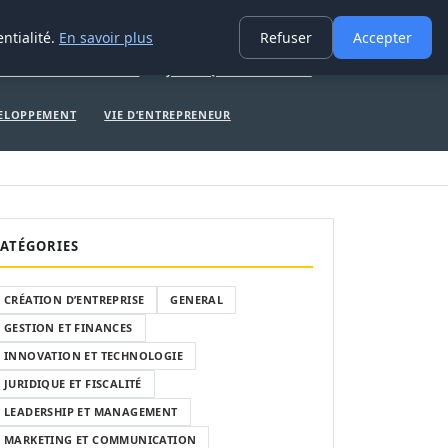
ERAL
GESTION ET FINANCES
INNOVATION ET TECHNOLOGIE
ntialité.
En savoir plus
Refuser
Accepter
TION ET TECHNOLOGIE
JURIDIQUE ET FISCALITÉ
VELOPPEMENT
VIE D’ENTREPRENEUR
ATÉGORIES
CRÉATION D’ENTREPRISE
GENERAL
GESTION ET FINANCES
INNOVATION ET TECHNOLOGIE
JURIDIQUE ET FISCALITÉ
LEADERSHIP ET MANAGEMENT
MARKETING ET COMMUNICATION