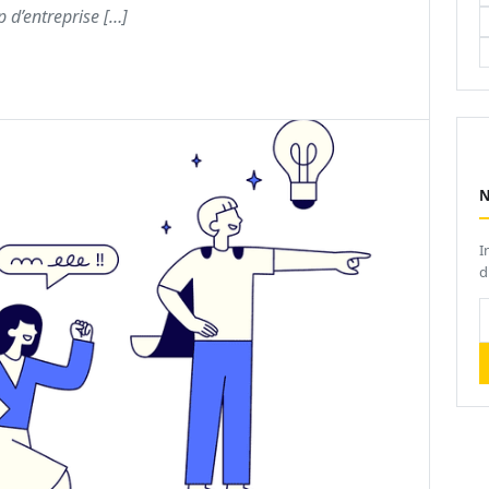
p d’entreprise […]
I
d
V