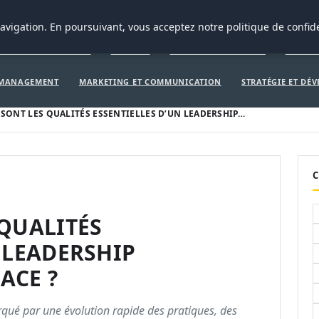
CRÉATION D’ENTREPRISE
GEN
avigation. En poursuivant, vous acceptez notre politique de confide
ÉATION D’ENTREPRISE
GENERAL
GESTION ET FINANCES
INNOVA
 MANAGEMENT
MARKETING ET COMMUNICATION
STRATÉGIE ET DÉ
SONT LES QUALITÉS ESSENTIELLES D’UN LEADERSHIP…
C
 QUALITÉS
 LEADERSHIP
ACE ?
qué par une évolution rapide des pratiques, des