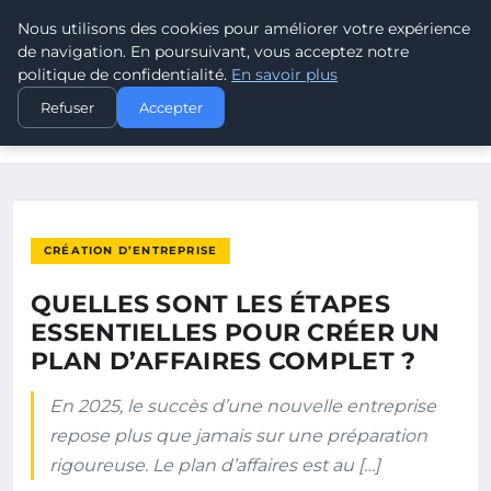
Nous utilisons des cookies pour améliorer votre expérience
LEAD REVOLUTION
de navigation. En poursuivant, vous acceptez notre
politique de confidentialité.
En savoir plus
ACCUEIL
CRÉATION D’ENTREPRISE
Refuser
Accepter
QUELLES SONT LES ÉTAPES ESSENTIELLES POUR CRÉER UN
PLAN…
CRÉATION D’ENTREPRISE
QUELLES SONT LES ÉTAPES
ESSENTIELLES POUR CRÉER UN
PLAN D’AFFAIRES COMPLET ?
En 2025, le succès d’une nouvelle entreprise
repose plus que jamais sur une préparation
rigoureuse. Le plan d’affaires est au […]