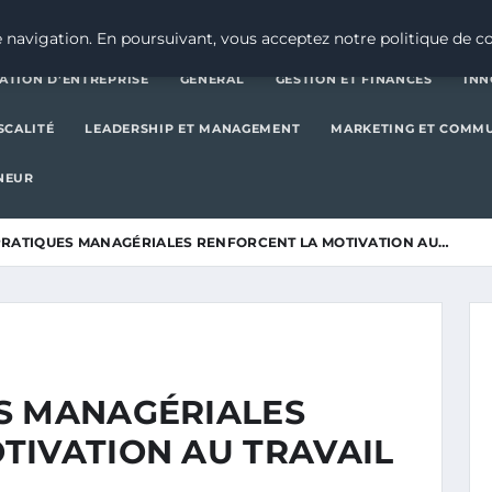
CRÉATION D’ENTREPRISE
GE
 navigation. En poursuivant, vous acceptez notre politique de co
ATION D’ENTREPRISE
GENERAL
GESTION ET FINANCES
INN
SCALITÉ
LEADERSHIP ET MANAGEMENT
MARKETING ET COMM
NEUR
PRATIQUES MANAGÉRIALES RENFORCENT LA MOTIVATION AU…
S MANAGÉRIALES
TIVATION AU TRAVAIL