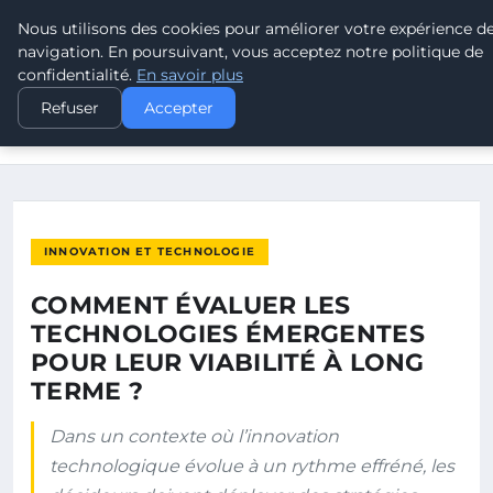
Nous utilisons des cookies pour améliorer votre expérience d
LEAD REVOLUTION
navigation. En poursuivant, vous acceptez notre politique de
confidentialité.
En savoir plus
ACCUEIL
INNOVATION ET TECHNOLOGIE
Refuser
Accepter
COMMENT ÉVALUER LES TECHNOLOGIES ÉMERGENTES POUR
LEUR…
INNOVATION ET TECHNOLOGIE
COMMENT ÉVALUER LES
TECHNOLOGIES ÉMERGENTES
POUR LEUR VIABILITÉ À LONG
TERME ?
Dans un contexte où l’innovation
technologique évolue à un rythme effréné, les