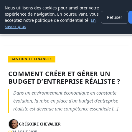
Nous utilisons des cookies pour améliorer votre
LEAD REVOLUTION
expérience de navigation. En poursuivant, vous
Refuser
acceptez notre politique de confidentialité.
En
ACCUEIL
GESTION ET FINANCES
savoir plus
COMMENT CRÉER ET GÉRER UN BUDGET D’ENTREPRISE RÉALISTE ?
GESTION ET FINANCES
COMMENT CRÉER ET GÉRER UN
BUDGET D’ENTREPRISE RÉALISTE ?
Dans un environnement économique en constante
évolution, la mise en place d’un budget d’entreprise
réaliste est devenue une compétence essentielle […]
GRÉGOIRE CHEVALIER
24 AOÛT 2025