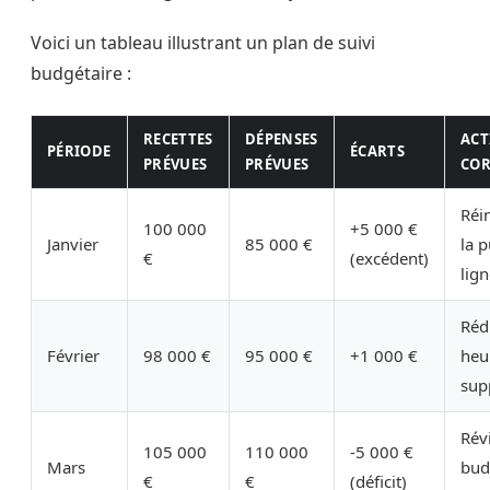
Voici un tableau illustrant un plan de suivi
budgétaire :
RECETTES
DÉPENSES
ACT
PÉRIODE
ÉCARTS
PRÉVUES
PRÉVUES
COR
Réi
100 000
+5 000 €
Janvier
85 000 €
la p
€
(excédent)
lig
Réd
Février
98 000 €
95 000 €
+1 000 €
heu
sup
Rév
105 000
110 000
-5 000 €
Mars
bud
€
€
(déficit)